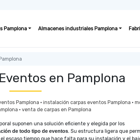
s Pamplona
Almacenes industriales Pamplona
Fabr
 Pamplona
 Eventos en Pamplona
eventos Pamplona
·
instalación carpas eventos Pamplona
·
m
Pamplona
·
venta de carpas en Pamplona
oral suponen una solución eficiente y elegida por los
. Su estructura ligera que per
ación de todo tipo de eventos
el escaso tiempo que hace falta para su instalación y el baj