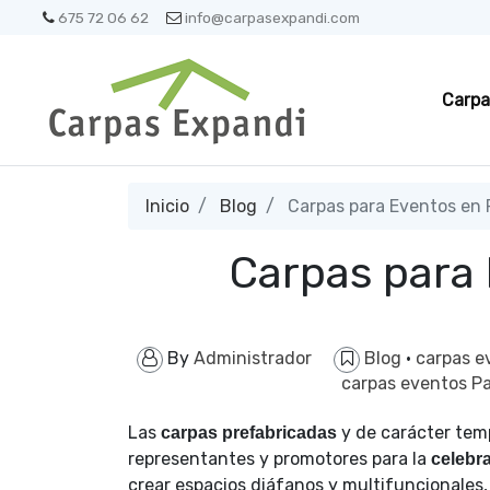
675 72 06 62
info@carpasexpandi.com
Carpa
Inicio
Blog
Carpas para Eventos en
Carpas para
By
Administrador
Blog
·
carpas 
carpas eventos 
Las
y de carácter temp
carpas prefabricadas
representantes y promotores para la
celebr
crear espacios diáfanos y multifuncionales, 