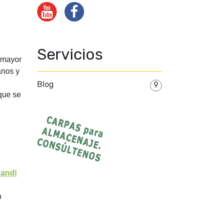
Servicios
e mayor
anos y
Blog
9
que se
andi
n