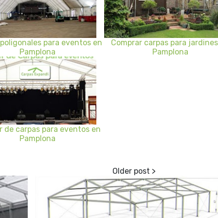
poligonales para eventos en
Comprar carpas para jardines
Pamplona
Pamplona
er de carpas para eventos en
Pamplona