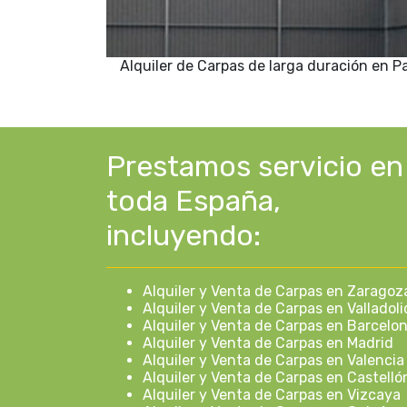
Alquiler de Carpas de larga duración en 
Prestamos servicio en
toda España,
incluyendo:
Alquiler y Venta de Carpas en Zaragoz
Alquiler y Venta de Carpas en Valladoli
Alquiler y Venta de Carpas en Barcelo
Alquiler y Venta de Carpas en Madrid
Alquiler y Venta de Carpas en Valencia
Alquiler y Venta de Carpas en Castelló
Alquiler y Venta de Carpas en Vizcaya